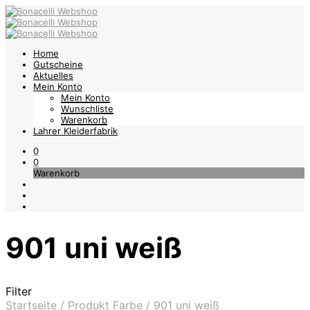
Home
Gutscheine
Aktuelles
Mein Konto
Mein Konto
Wunschliste
Warenkorb
Lahrer Kleiderfabrik
0
0
Warenkorb
901 uni weiß
Filter
Startseite
/
Produkt Farbe
/
901 uni weiß